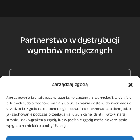
Partnerstwo w dystrybucji
wyrobów medycznych
Kontakt
Zarządzaj zgodą
Aby zapewnić jak najlepsze wrażenia, korzystamy z technologii, takich jak
pliki cookie, do przechowywania i/lub uzyskiwania dostępu do informacji o
urządzeniu. Zgoda na te technologie pozwoli nam przetwarzać dane, takie
jak zachowanie podczas przeglądania lub unikalne identyfikatory na tej
stronie. Brak wyrażenia zgody lub wycofanie zgody może niekorzystnie
© 2012 - 2026
HEPY Sp. z o.o.
All rights reserved. Medical
wpłynąć na niektóre cechy i funkcje.
device manufacturer. Website design & development:
rachu.net