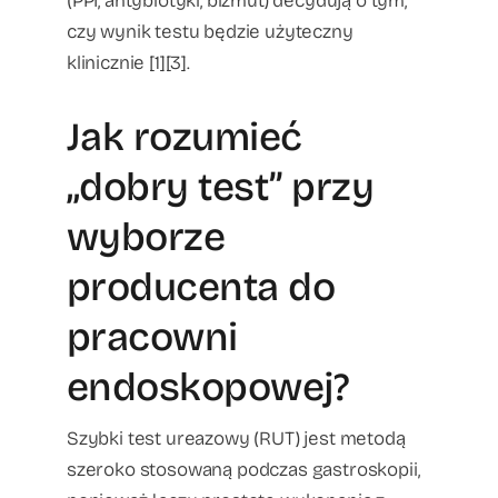
(PPI, antybiotyki, bizmut) decydują o tym,
czy wynik testu będzie użyteczny
klinicznie [1][3].
Jak rozumieć
„dobry test” przy
wyborze
producenta do
pracowni
endoskopowej?
Szybki test ureazowy (RUT) jest metodą
szeroko stosowaną podczas gastroskopii,