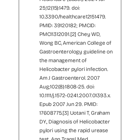
25;12(15):1479. doi:
10.3390/healthcare12151479.
PMID: 39120182; PMCID:
PMC11312091.[2] Chey WD,
Wong BC, American College of
Gastroenterology guideline on
the management of
Helicobacter pylori infection.
Am J Gastroenterol. 2007
Aug;102(8):1808-25. doi:
10.1111/j.1572-0241.2007.01393.x.
Epub 2007 Jun 29. PMID:
17608775.[3] Uotani T, Graham
DY., Diagnosis of Helicobacter
pylori using the rapid urease
test, Ann Transl Med