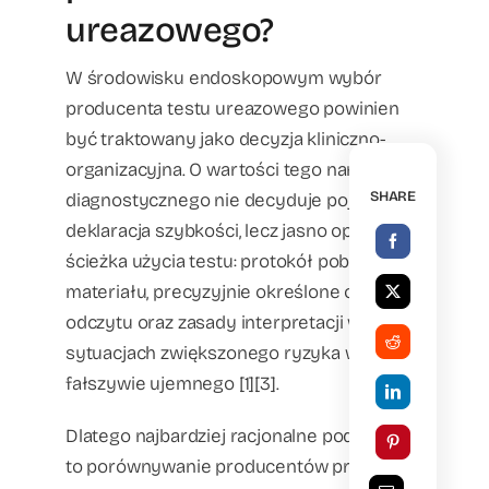
ureazowego?
W środowisku endoskopowym wybór
producenta testu ureazowego powinien
być traktowany jako decyzja kliniczno-
organizacyjna. O wartości tego narzędzia
SHARE
diagnostycznego nie decyduje pojedyncza
deklaracja szybkości, lecz jasno opisana
ścieżka użycia testu: protokół pobrania
materiału, precyzyjnie określone okno
odczytu oraz zasady interpretacji w
sytuacjach zwiększonego ryzyka wyniku
fałszywie ujemnego [1][3].
Dlatego najbardziej racjonalne podejście
to porównywanie producentów przez