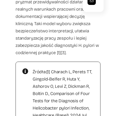
pryzmat przewidywalności działania w
realnych warunkach pracowni oraz jakości
dokumentacji wspierającej decyzję
kliniczną. Taki model wyboru zwiększa
bezpieczeństwo interpretacji, ułatwia
standaryzację pracy zespołu i lepiej
zabezpiecza jakość diagnostyki H. pylori w
codziennej praktyce [1][3].
Źródła:[1] Charach L, Perets TT,
Gingold-Belfer R, Huta Y,
Ashorov O, Levi Z, Dickman R,
Boltin D., Comparison of Four
Tests for the Diagnosis of
Helicobacter pylori Infection,
Healthcare (Basel). 2024 Jul