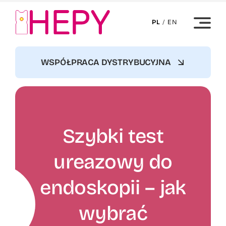
Skip
to
PL
/
EN
content
WSPÓŁPRACA DYSTRYBUCYJNA
Szybki test
ureazowy do
endoskopii – jak
wybrać